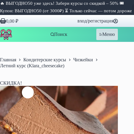
🔥 ВЫГОДНО50 уже здесь! Забери курсы со скидкой – 50% 🎟
Купон: ВЫГОДНО50 (от 3000₽) ⏳ Только сейчас — потом дороже
Перейти
вход/регистрация
0,00
₽
к
Корзина
сути
Поиск
Меню
Главная
Кондитерские курсы
Чизкейки
Летний курс (Klara_cheesecake)
СКИДКА!