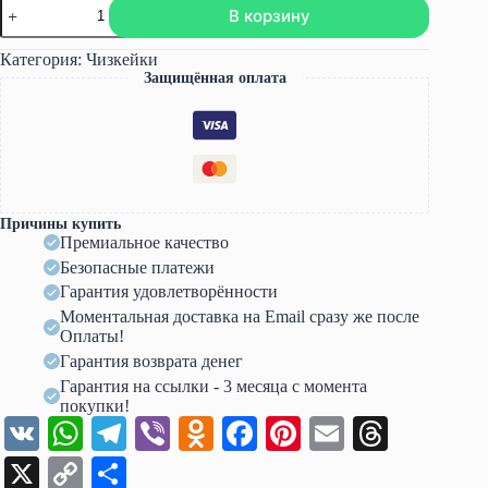
Количество
В корзину
товара
Летний
курс
Категория:
Чизкейки
(Klara_cheesecake)
Защищённая оплата
Причины купить
Премиальное качество
Безопасные платежи
Гарантия удовлетворённости
Моментальная доставка на Email сразу же после
Оплаты!
Гарантия возврата денег
Гарантия на ссылки - 3 месяца с момента
покупки!
V
W
Te
Vi
O
Fa
Pi
E
T
K
ha
le
be
dn
ce
nt
m
hr
X
C
О