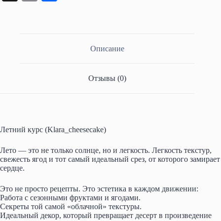
ts
gr
r
ok
bo
er
ail
ea
op
тп
A
a
la
ok
es
ds
y
ра
pp
m
ss
t
Li
ви
Описание
ni
nk
ть
ki
Отзывы (0)
Летний курс (Klara_cheesecake)
Лето — это не только солнце, но и легкость. Легкость текстур,
свежесть ягод и тот самый идеальный срез, от которого замирает
сердце.
Это не просто рецепты. Это эстетика в каждом движении:
Работа с сезонными фруктами и ягодами.
Секреты той самой «облачной» текстуры.
Идеальный декор, который превращает десерт в произведение