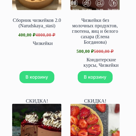
Сборник чизкейков 2.0
Чизкейки без
(Narudskaya_stasi)
молочных продуктов,
глютена, яиц и белого
400,00
₽
4000,00
₽
сахара (Елена
Первоначальная
Текущая
Богданова)
цена
цена:
Чизкейки
составляла
400,00 ₽.
500,00
₽
5000,00
₽
Первоначальная
Текущая
4000,00 ₽.
цена
цена:
Кондитерские
составляла
500,00 ₽.
курсы
,
Чизкейки
5000,00 ₽.
В корзину
В корзину
СКИДКА!
СКИДКА!