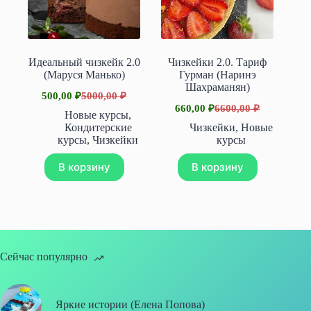
Идеальный чизкейк 2.0
Чизкейки 2.0. Тариф
(Маруся Манько)
Гурман (Наринэ
Шахраманян)
500,00
₽
5000,00
₽
Первоначальная
Текущая
660,00
₽
6600,00
₽
цена
цена:
Первоначальная
Текущая
Новые курсы
,
составляла
цена
цена:
500,00 ₽.
Кондитерские
Чизкейки
,
Новые
составляла
5000,00 ₽.
660,00 ₽.
курсы
,
Чизкейки
курсы
6600,00 ₽.
В корзину
В корзину
Сейчас популярно
Яркие истории (Елена Попова)