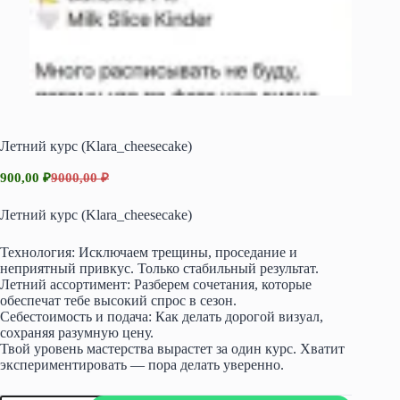
Летний курс (Klara_cheesecake)
900,00
₽
9000,00
₽
Первоначальная
Текущая
цена
цена:
Летний курс (Klara_cheesecake)
составляла
900,00 ₽.
9000,00 ₽.
Технология: Исключаем трещины, проседание и
неприятный привкус. Только стабильный результат.
Летний ассортимент: Разберем сочетания, которые
обеспечат тебе высокий спрос в сезон.
Себестоимость и подача: Как делать дорогой визуал,
сохраняя разумную цену.
Твой уровень мастерства вырастет за один курс. Хватит
экспериментировать — пора делать уверенно.