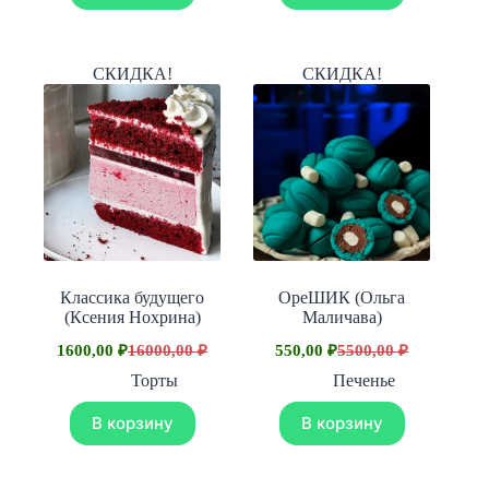
СКИДКА!
СКИДКА!
Классика будущего
ОреШИК (Ольга
(Ксения Нохрина)
Маличава)
1600,00
₽
16000,00
₽
550,00
₽
5500,00
₽
Первоначальная
Текущая
Первоначальная
Текущая
цена
цена:
цена
цена:
Торты
Печенье
составляла
составляла
1600,00 ₽.
550,00 ₽.
16000,00 ₽.
5500,00 ₽.
В корзину
В корзину