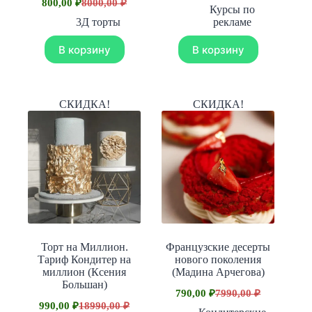
800,00
₽
8000,00
₽
Первоначальная
Текущая
цена
цена:
Курсы по
цена
цена:
составляла
1590,00 ₽.
3Д торты
рекламе
составляла
800,00 ₽.
15900,00 ₽.
8000,00 ₽.
В корзину
В корзину
СКИДКА!
СКИДКА!
Торт на Миллион.
Французские десерты
Тариф Кондитер на
нового поколения
миллион (Ксения
(Мадина Арчегова)
Большан)
790,00
₽
7990,00
₽
Первоначальная
Текущая
990,00
₽
18990,00
₽
Первоначальная
Текущая
цена
цена: