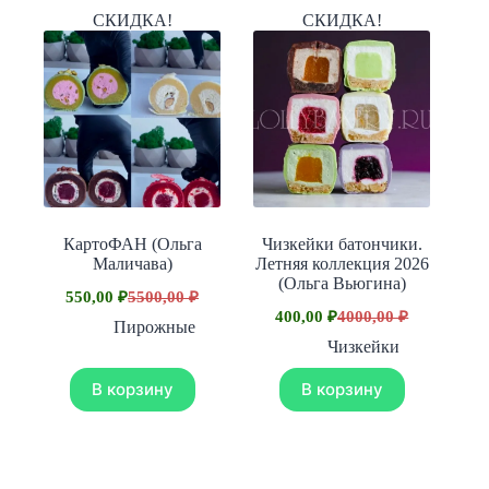
СКИДКА!
СКИДКА!
КартоФАН (Ольга
Чизкейки батончики.
Маличава)
Летняя коллекция 2026
(Ольга Вьюгина)
550,00
₽
5500,00
₽
Первоначальная
Текущая
400,00
₽
4000,00
₽
цена
цена:
Первоначальная
Текущая
Пирожные
составляла
цена
цена:
550,00 ₽.
Чизкейки
составляла
5500,00 ₽.
400,00 ₽.
4000,00 ₽.
В корзину
В корзину