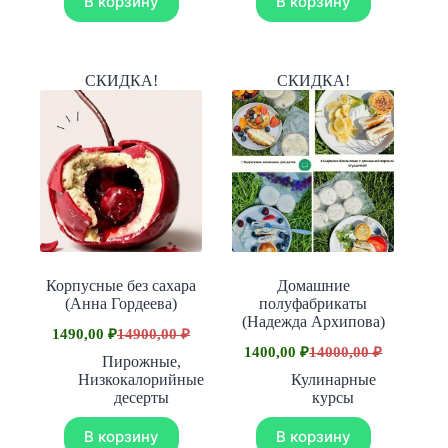
В корзину
В корзину
СКИДКА!
СКИДКА!
Корпусные без сахара
Домашние
(Анна Гордеева)
полуфабрикаты
(Надежда Архипова)
1490,00
₽
14900,00
₽
Первоначальная
Текущая
1400,00
₽
14000,00
₽
цена
цена:
Первоначальная
Текущая
Пирожные
,
составляла
цена
цена:
1490,00 ₽.
Низкокалорийные
Кулинарные
составляла
14900,00 ₽.
1400,00 ₽.
десерты
курсы
14000,00 ₽.
В корзину
В корзину