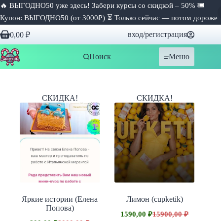
🔥 ВЫГОДНО50 уже здесь! Забери курсы со скидкой – 50% 🎟
Купон: ВЫГОДНО50 (от 3000₽) ⏳ Только сейчас — потом дороже
Перейти
вход/регистрация
0,00
₽
к
Корзина
сути
Поиск
Меню
СКИДКА!
СКИДКА!
Яркие истории (Елена
Лимон (cupketik)
Попова)
1590,00
₽
15900,00
₽
Первоначальная
Текущая