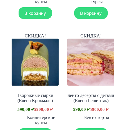
составляла
составляла
590,00 ₽.
1490,00 ₽.
курсы
курсы
5900,00 ₽.
14900,00 ₽.
В корзину
В корзину
СКИДКА!
СКИДКА!
Творожные сырки
Бенто десерты с детьми
(Елена Крохмаль)
(Елена Решетняк)
590,00
₽
5900,00
₽
590,00
₽
5900,00
₽
Первоначальная
Текущая
Первоначальная
Текущая
цена
цена:
цена
цена:
Кондитерские
Бенто-торты
составляла
составляла
590,00 ₽.
590,00 ₽.
курсы
5900,00 ₽.
5900,00 ₽.