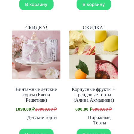
В корзину
В корзину
СКИДКА!
СКИДКА!
Винтажные детские
Корпусные фрукты +
торты (Елена
трендовые торты
Решетняк)
(Алина Ахмадиева)
1090,00
₽
10900,00
₽
690,00
₽
6900,00
₽
Первоначальная
Текущая
Первоначальная
Текущая
цена
цена:
цена
цена:
Детские торты
Пирожные
,
составляла
составляла
1090,00 ₽.
690,00 ₽.
Торты
10900,00 ₽.
6900,00 ₽.