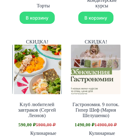
Кондитерские
цена
цена:
составляла
790,00 ₽.
Торты
курсы
составляла
990,00 ₽.
7990,00 ₽.
18990,00 ₽.
В корзину
В корзину
СКИДКА!
СКИДКА!
Клуб любителей
Гастрономия. 9 поток.
завтраков (Сергей
Гипер Шеф (Мария
Леонов)
Шелушенко)
590,00
₽
5900,00
₽
1490,00
₽
14900,00
₽
Первоначальная
Текущая
Первоначальная
Текущая
цена
цена:
цена
цена:
Кулинарные
Кулинарные