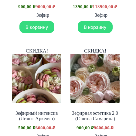
900,00
₽
9000,00
₽
1390,00
₽
113900,00
₽
Первоначальная
Текущая
Первоначальная
Текущая
цена
цена:
цена
цена:
Зефир
Зефир
составляла
составляла
900,00 ₽.
1390,00 ₽.
9000,00 ₽.
113900,00 ₽.
В корзину
В корзину
СКИДКА!
СКИДКА!
Зефирный интенсив
Зефирная эстетика 2.0
(Лилит Аркелян)
(Галина Самарина)
500,00
₽
3000,00
₽
900,00
₽
9000,00
₽
Первоначальная
Текущая
Первоначальная
Текущая
цена
цена:
цена
цена: