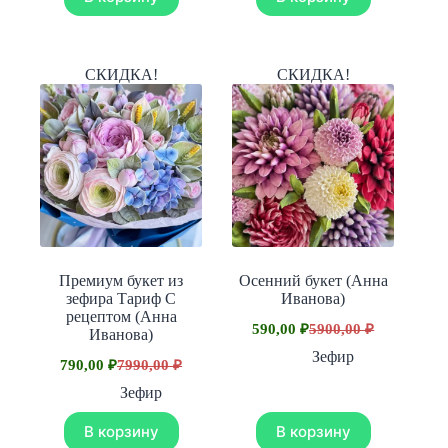
СКИДКА!
СКИДКА!
Премиум букет из
Осенний букет (Анна
зефира Тариф С
Иванова)
рецептом (Анна
590,00
₽
5900,00
₽
Иванова)
Первоначальная
Текущая
цена
цена:
Зефир
790,00
₽
7990,00
₽
Первоначальная
Текущая
составляла
590,00 ₽.
цена
цена:
5900,00 ₽.
Зефир
составляла
790,00 ₽.
7990,00 ₽.
В корзину
В корзину