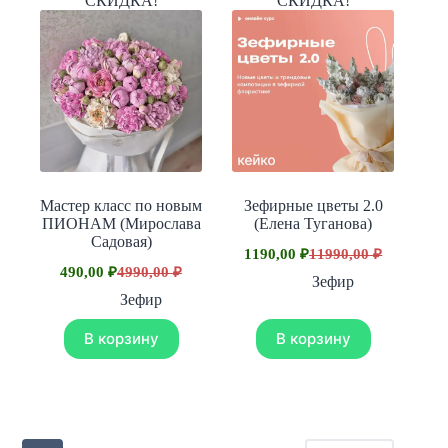
СКИДКА!
СКИДКА!
Мастер класс по новым
Зефирные цветы 2.0
ПИОНАМ (Мирослава
(Елена Туганова)
Садовая)
1190,00
₽
11990,00
₽
Первоначальная
Текущая
490,00
₽
4990,00
₽
Первоначальная
Текущая
цена
цена:
Зефир
цена
цена:
составляла
1190,00 ₽.
Зефир
составляла
490,00 ₽.
11990,00 ₽.
4990,00 ₽.
В корзину
В корзину