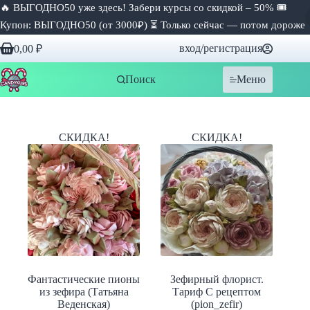
🔥 ВЫГОДНО50 уже здесь! Забери курсы со скидкой – 50% 🎟
Купон: ВЫГОДНО50 (от 3000₽) ⏳ Только сейчас — потом дороже
Перейти
вход/регистрация
0,00
₽
к
Корзина
сути
Поиск
Меню
СКИДКА!
СКИДКА!
Фантастические пионы
Зефирный флорист.
из зефира (Татьяна
Тариф С рецептом
Веденская)
(pion_zefir)