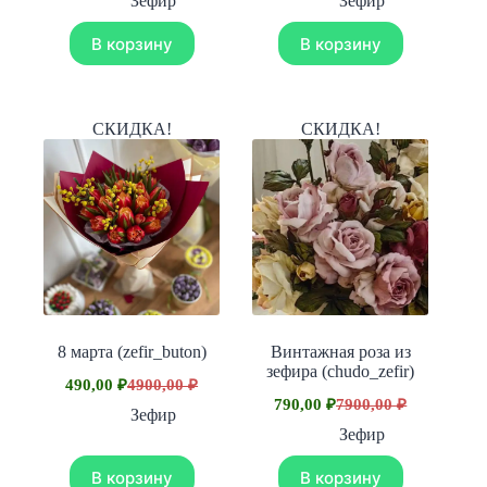
Зефир
Зефир
составляла
составляла
500,00 ₽.
900,00 ₽.
3000,00 ₽.
9000,00 ₽.
В корзину
В корзину
СКИДКА!
СКИДКА!
8 марта (zefir_buton)
Винтажная роза из
зефира (chudo_zefir)
490,00
₽
4900,00
₽
Первоначальная
Текущая
790,00
₽
7900,00
₽
цена
цена:
Первоначальная
Текущая
Зефир
составляла
цена
цена:
490,00 ₽.
Зефир
составляла
4900,00 ₽.
790,00 ₽.
7900,00 ₽.
В корзину
В корзину