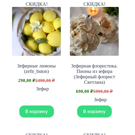
СКИДКА!
СКИДКА!
Зефирные лимоны
Зефирная флористика.
(zefir_buton)
Пионы из зефира
(Зефирный флорист
290,00
₽
2490,00
₽
Светлана)
Первоначальная
Текущая
цена
цена:
Зефир
690,00
₽
5999,00
₽
составляла
Первоначальная
Текущая
290,00 ₽.
цена
цена:
2490,00 ₽.
Зефир
составляла
690,00 ₽.
5999,00 ₽.
В корзину
В корзину