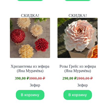
СКИДКА!
СКИДКА!
Хризантемы из зефира
Розы Грейс из зефира
(Яна Мурачёва)
(Яна Мурачёва)
390,00
₽
3900,00
₽
290,00
₽
2900,00
₽
Первоначальная
Текущая
Первоначальная
Текущая
цена
цена:
цена
цена:
Зефир
Зефир
составляла
составляла
390,00 ₽.
290,00 ₽.
3900,00 ₽.
2900,00 ₽.
В корзину
В корзину