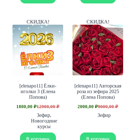
СКИДКА!
СКИДКА!
[elenapo11] Ёлки-
[elenapo11] Авторская
иголки 3 (Елена
роза из зефира 2025
Попова)
(Елена Попова)
1800,00
₽
12900,00
₽
2000,00
₽
9000,00
₽
Первоначальная
Текущая
Первоначальная
Текущая
цена
цена:
цена
цена:
Зефир
,
Зефир
составляла
составляла
1800,00 ₽.
2000,00 ₽.
Новогодние
12900,00 ₽.
9000,00 ₽.
курсы
В корзину
В корзину