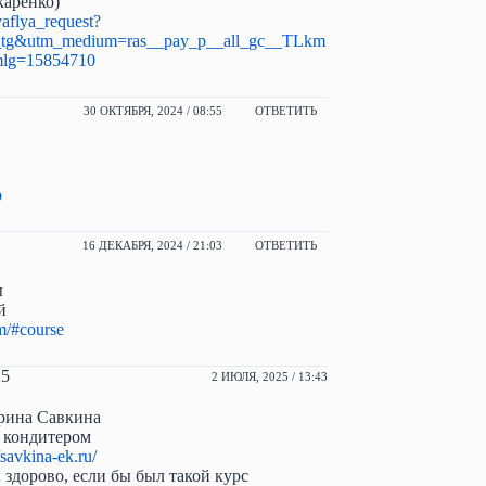
аренко)
vaflya_request?
tg&utm_medium=ras__pay_p__all_gc__TLkm
lg=15854710
30 ОКТЯБРЯ, 2024 / 08:55
ОТВЕТИТЬ
b
16 ДЕКАБРЯ, 2024 / 21:03
ОТВЕТИТЬ
ы
й
am/#course
25
2 ИЮЛЯ, 2025 / 13:43
ерина Савкина
ь кондитером
/savkina-ek.ru/
 здорово, если бы был такой курс