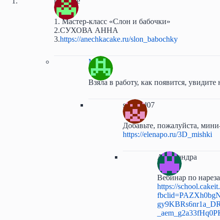
michelle
1. Мастер-класс «Слон и бабочки»
2.СУХОВА АННА
3.
https://anechkacake.ru/slon_babochky
Мира
Взяла в работу, как появится, увидите
sarkand07
Добавьте, пожалуйста, мин
https://elenapo.ru/3D_mishki
Александра
Вебинар по нарез
https://school.cake
fbclid=PAZXh0b
gy9KBRs6nr1a_D
_aem_g2a33fHq0