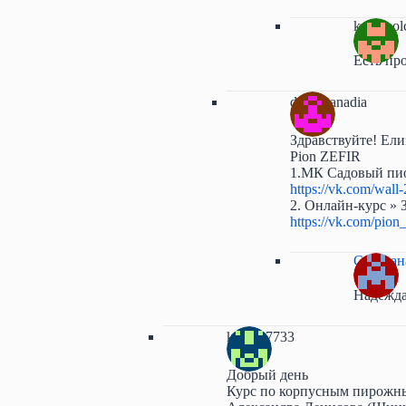
karnapol
Есть пр
dernovanadia
Здравствуйте! Ели
Pion ZEFIR
1.МК Садовый пи
https://vk.com/wal
2. Онлайн-курс » 
https://vk.com/pion_
Светлан
Надежда
katrina7733
Добрый день
Курс по корпусным пирожн