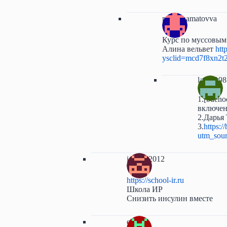
reginahamatovva
Курс по муссовым
Алина вельвет
htt
ysclid=mcd7f8xn2t
lastik19
1.[bueno
включен
2.Дарья
3.
https:/
utm_sou
i.carpo2012
https://school-ir.ru
Школа ИР
Снизить инсулин вместе
ele-f