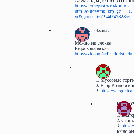
Александра Денисова (Шинк
https://homepastry.ru/kpr_mk_
utm_source=mk_krp_gc__TC_
vr&gcmes=66194474782&gcm
peshkova-oksana7
Можно мк елочка
Кира ковальская
https://vk.com/zefir_florist_clu
ele-f
1. Муссовые торт
2. Егор Козловски
3.
https://w.egor.te
Поля25
1. Екат
2. Стан
3.
https:/
Было бы