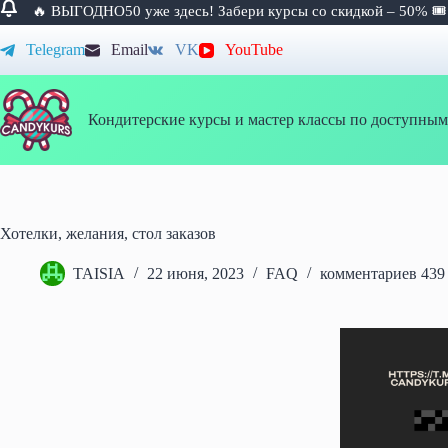
🔥 ВЫГОДНО50 уже здесь! Забери курсы со скидкой – 50% 
Перейти
Telegram
Email
VK
YouTube
к
сути
Кондитерские курсы и мастер классы по доступным
Хотелки, желания, стол заказов
TAISIA
22 июня, 2023
FAQ
комментариев 439