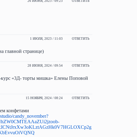
26 ИЮНЯ, 2023 / 09:23
ОТВЕТИТЬ
1 ИЮЛЯ, 2023 / 11:03
ОТВЕТИТЬ
 на главной странице)
28 ИЮНЯ, 2024 / 09:54
ОТВЕТИТЬ
и-курс «3Д- торты мишка» Елены Поповой
15 НОЯБРЯ, 2024 / 08:24
ОТВЕТИТЬ
аем конфетами
it.studio/candy_november?
gNhZW0CMTEAAaZUi2jzoob-
RICNtJrxXw3oKLztAGzHk0V7HGLOXCp2g
PKbEvvuOiVQNQ