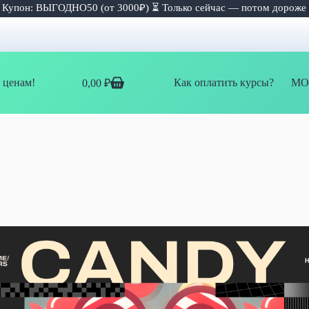
 Купон: ВЫГОДНО50 (от 3000₽) ⏳ Только сейчас — потом дороже
 ценам!
Как оплатить курсы?
МО
0,00
₽
Корзина