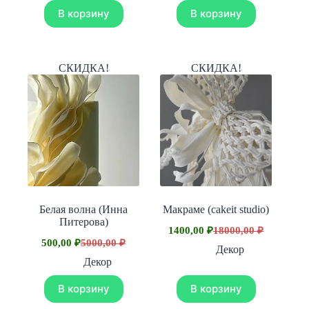
51170,00 ₽.
В корзину
В корзину
СКИДКА!
СКИДКА!
Белая волна (Инна
Макраме (cakeit studio)
Питерова)
1400,00
₽
18000,00
₽
Первоначальная
Текущая
500,00
₽
5000,00
₽
Первоначальная
Текущая
цена
цена:
Декор
цена
цена:
составляла
1400,00 ₽.
Декор
составляла
500,00 ₽.
18000,00 ₽.
5000,00 ₽.
В корзину
В корзину