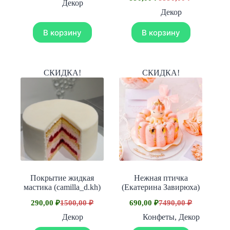
цена
цена:
Первоначальная
Текущая
Декор
составляла
цена
цена:
1590,00 ₽.
Декор
составляла
19990,00 ₽.
990,00 ₽.
9990,00 ₽.
В корзину
В корзину
СКИДКА!
СКИДКА!
Покрытие жидкая
Нежная птичка
мастика (camilla_d.kh)
(Екатерина Завирюха)
290,00
₽
1500,00
₽
690,00
₽
7490,00
₽
Первоначальная
Текущая
Первоначальная
Текущая
цена
цена:
цена
цена:
Декор
Конфеты
,
Декор
составляла
составляла
290,00 ₽.
690,00 ₽.