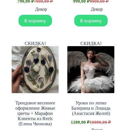
790,00
₽
7000,00
₽
990,00
₽
9900,00
₽
Первоначальная
Текущая
Первоначальная
Текущая
цена
цена:
цена
цена:
Декор
Декор
составляла
составляла
790,00 ₽.
990,00 ₽.
7000,00 ₽.
9900,00 ₽.
В корзину
В корзину
СКИДКА!
СКИДКА!
Трендовое весеннее
Уроки по лепке
оформление Живые
Балерина и Лошадь
цветы + Марафон
(Анастасия Жолоб)
Клиенты из Reels
1200,00
₽
10000,00
₽
(Елена Чионова)
Первоначальная
Текущая
цена
цена: