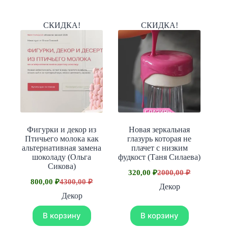
СКИДКА!
СКИДКА!
Фигурки и декор из
Новая зеркальная
Птичьего молока как
глазурь которая не
альтернативная замена
плачет с низким
шоколаду (Ольга
фудкост (Таня Силаева)
Сикова)
320,00
₽
2000,00
₽
Первоначальная
Текущая
800,00
₽
4300,00
₽
Первоначальная
Текущая
цена
цена:
Декор
цена
цена:
составляла
320,00 ₽.
Декор
составляла
800,00 ₽.
2000,00 ₽.
4300,00 ₽.
В корзину
В корзину