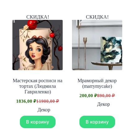
СКИДКА!
СКИДКА!
Мастерская роcписи на
Мраморный декор
тортах (Людмила
(marrymycake)
Гавриленко)
200,00
₽
890,00
₽
Первоначальная
Текущая
1836,00
₽
11900,00
₽
Первоначальная
Текущая
цена
цена:
Декор
цена
цена:
составляла
200,00 ₽.
Декор
составляла
1836,00 ₽.
890,00 ₽.
11900,00 ₽.
В корзину
В корзину