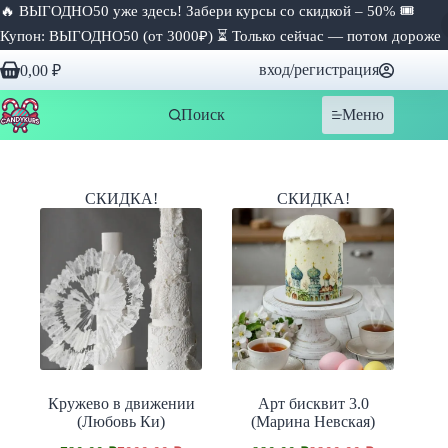
🔥 ВЫГОДНО50 уже здесь! Забери курсы со скидкой – 50% 🎟
Купон: ВЫГОДНО50 (от 3000₽) ⏳ Только сейчас — потом дороже
Перейти
вход/регистрация
0,00
₽
к
Корзина
сути
Поиск
Меню
СКИДКА!
СКИДКА!
Кружево в движении
Арт бисквит 3.0
(Любовь Ки)
(Марина Невская)