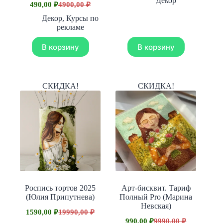
Декор
490,00
₽
4900,00
₽
Первоначальная
Текущая
составляла
1200,00 ₽.
цена
цена:
10000,00 ₽.
Декор
,
Курсы по
составляла
490,00 ₽.
рекламе
4900,00 ₽.
В корзину
В корзину
СКИДКА!
СКИДКА!
Роспись тортов 2025
Арт-бисквит. Тариф
(Юлия Припутнева)
Полный Pro (Марина
Невская)
1590,00
₽
19990,00
₽
Первоначальная
Текущая
990,00
₽
9990,00
₽