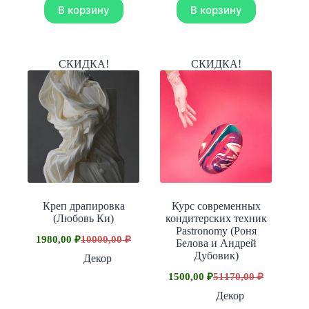
1500,00 ₽.
7490,00 ₽.
В корзину
В корзину
СКИДКА!
СКИДКА!
Креп драпировка
Курс современных
(Любовь Ки)
кондитерских техник
Pastronomy (Роня
1980,00
₽
10000,00
₽
Белова и Андрей
Первоначальная
Текущая
Дубовик)
цена
цена:
Декор
составляла
1980,00 ₽.
1500,00
₽
51170,00
₽
Первоначальная
Текущая
10000,00 ₽.
цена
цена:
Декор
составляла
1500,00 ₽.