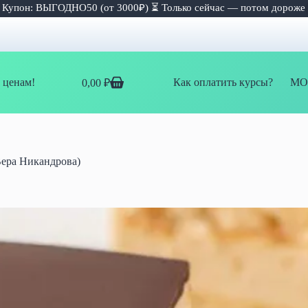
 Купон: ВЫГОДНО50 (от 3000₽) ⏳ Только сейчас — потом дороже
 ценам!
Как оплатить курсы?
МО
0,00
₽
Корзина
Вера Никандрова)