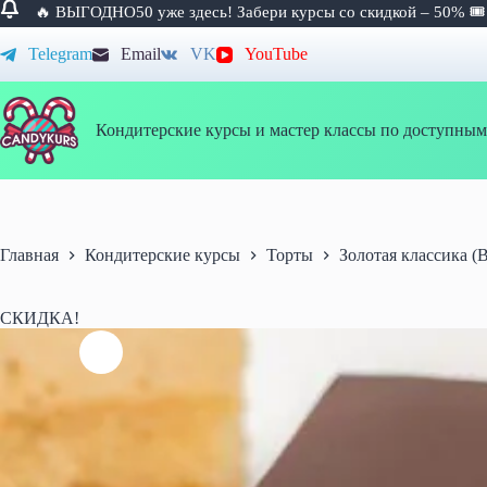
🔥 ВЫГОДНО50 уже здесь! Забери курсы со скидкой – 50% 
Перейти
Telegram
Email
VK
YouTube
к
сути
Кондитерские курсы и мастер классы по доступным
Главная
Кондитерские курсы
Торты
Золотая классика (
СКИДКА!