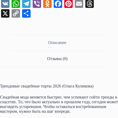
V
W
Te
Vi
O
Fa
Pi
E
T
K
ha
le
be
dn
ce
nt
m
hr
X
C
О
ts
gr
r
ok
bo
er
ail
ea
op
тп
A
a
la
ok
es
ds
y
ра
pp
m
ss
t
Li
ви
Описание
ni
nk
ть
ki
Отзывы (0)
Трендовые свадебные торты 2026 (Ольга Куликова)
Свадебная мода меняется быстрее, чем успевают сойти тренды в
соцсетях. То, что было актуально в прошлом году, сегодня может
выглядеть устаревшим. Чтобы оставаться востребованным
мастером, нужно быть на шаг впереди.