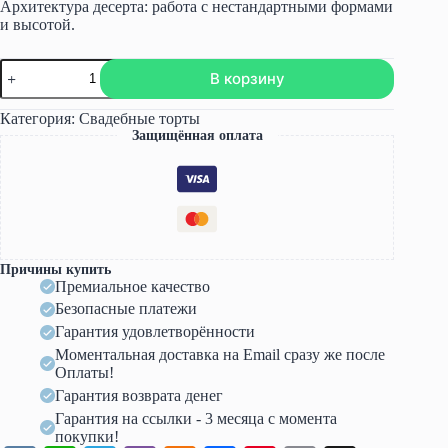
Архитектура десерта: работа с нестандартными формами
и высотой.
Количество
В корзину
товара
Трендовые
свадебные
Категория:
Свадебные торты
торты
Защищённая оплата
2026
(Ольга
Куликова)
Причины купить
Премиальное качество
Безопасные платежи
Гарантия удовлетворённости
Моментальная доставка на Email сразу же после
Оплаты!
Гарантия возврата денег
Гарантия на ссылки - 3 месяца с момента
покупки!