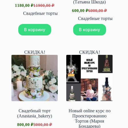
(Татьяна Шкода)
1180,00
₽
11900,00
₽
Первоначальная
Текущая
600,00
₽
6000,00
₽
цена
цена:
Первоначальная
Текущая
Свадебные торты
составляла
цена
цена:
1180,00 ₽.
Свадебные торты
составляла
11900,00 ₽.
600,00 ₽.
6000,00 ₽.
В корзину
В корзину
СКИДКА!
СКИДКА!
Свадебный торт
Новый online курс по
(Anastasia_bakery)
Проектированию
Тортов (Мария
800,00
₽
3000,00
₽
Бондарева)
Первоначальная
Текущая