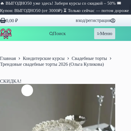
🔥 ВЫГОДНО50 уже здесь! Забери курсы со скидкой – 50% 🎟
Купон: ВЫГОДНО50 (от 3000₽) ⏳ Только сейчас — потом дороже
Перейти
вход/регистрация
0,00
₽
к
Корзина
сути
Поиск
Меню
Главная
Кондитерские курсы
Свадебные торты
Трендовые свадебные торты 2026 (Ольга Куликова)
СКИДКА!