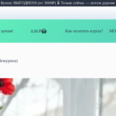
 Купон: ВЫГОДНО50 (от 3000₽) ⏳ Только сейчас — потом дороже
 ценам!
Как оплатить курсы?
МО
0,00
₽
Корзина
Нежурина)