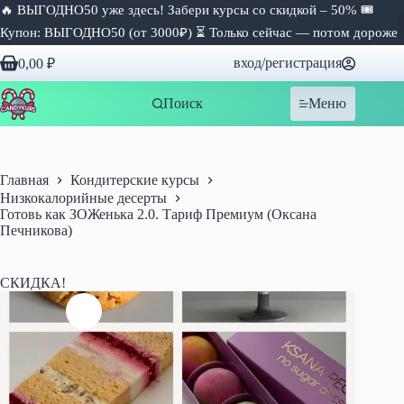
🔥 ВЫГОДНО50 уже здесь! Забери курсы со скидкой – 50% 🎟
Купон: ВЫГОДНО50 (от 3000₽) ⏳ Только сейчас — потом дороже
Перейти
вход/регистрация
0,00
₽
к
Корзина
сути
Поиск
Меню
Главная
Кондитерские курсы
Низкокалорийные десерты
Готовь как ЗОЖенька 2.0. Тариф Премиум (Оксана
Печникова)
СКИДКА!