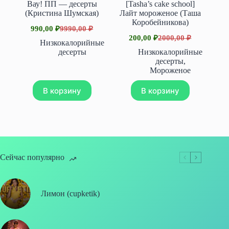
Вау! ПП — десерты
[Tasha’s cake school]
(Кристина Шумская)
Лайт мороженое (Таша
Коробейникова)
990,00
₽
9990,00
₽
Первоначальная
Текущая
200,00
₽
2000,00
₽
цена
цена:
Первоначальная
Текущая
Низкокалорийные
составляла
цена
цена:
990,00 ₽.
десерты
Низкокалорийные
составляла
9990,00 ₽.
200,00 ₽.
десерты
,
2000,00 ₽.
Мороженое
В корзину
В корзину
Сейчас популярно
Лимон (cupketik)