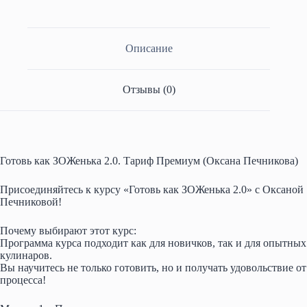
A
a
la
ok
es
ds
y
ра
pp
m
ss
t
Li
ви
Описание
ni
nk
ть
ki
Отзывы (0)
Готовь как ЗОЖенька 2.0. Тариф Премиум (Оксана Печникова)
Присоединяйтесь к курсу «Готовь как ЗОЖенька 2.0» с Оксаной
Печниковой!
Почему выбирают этот курс:
Программа курса подходит как для новичков, так и для опытных
кулинаров.
Вы научитесь не только готовить, но и получать удовольствие от
процесса!