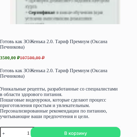
Готовь как ЗОЖенька 2.0. Тариф Премиум (Оксана
Печникова)
3500,00
₽
107500,00
₽
Первоначальная
Текущая
цена
цена:
Готовь как ЗОЖенька 2.0. Тариф Премиум (Оксана
составляла
3500,00 ₽.
Печникова)
107500,00 ₽.
Уникальные рецепты, разработанные со специалистами
в области здорового питания.
Пошаговые видеоуроки, которые сделают процесс
приготовления простым и увлекательным.
Персонализированные рекомендации по питанию,
учитывающие ваши предпочтения и цели.
Количество
В корзину
товара