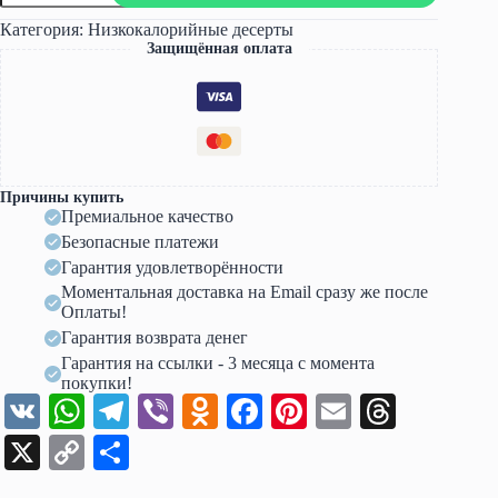
Готовь
как
Категория:
Низкокалорийные десерты
ЗОЖенька
Защищённая оплата
2.0.
Тариф
Премиум
(Оксана
Печникова)
Причины купить
Премиальное качество
Безопасные платежи
Гарантия удовлетворённости
Моментальная доставка на Email сразу же после
Оплаты!
Гарантия возврата денег
Гарантия на ссылки - 3 месяца с момента
покупки!
V
W
Te
Vi
O
Fa
Pi
E
T
K
ha
le
be
dn
ce
nt
m
hr
X
C
О
ts
gr
r
ok
bo
er
ail
ea
op
тп