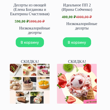
Десерты из овощей
Идеальное ПП 2
(Елена Богданова и
(Ирина Собченко)
Екатерина Счастливая)
400,00
₽
4000,00
₽
Первоначальная
Текущая
590,00
₽
5990,00
₽
Первоначальная
Текущая
цена
цена:
Низкокалорийные
цена
цена:
составляла
400,00 ₽.
Низкокалорийные
десерты
составляла
590,00 ₽.
4000,00 ₽.
десерты
5990,00 ₽.
В корзину
В корзину
СКИДКА!
СКИДКА!