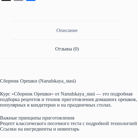
ts
gr
r
ok
bo
er
ail
ea
op
тп
A
a
la
ok
es
ds
y
ра
pp
m
ss
t
Li
ви
Описание
ni
nk
ть
ki
Отзывы (0)
Сборник Орешки (Narudskaya_stasi)
Курс «Сборник Орешки» от Narudskaya_stasi — это подробная
подборка рецептов и техник приготовления домашних орешков,
популярных в кондитерии и на праздничных столах.
Важные принципы приготовления
Рецепт классического песочного теста с подробной технологией
Ссылки на ингредиенты и инвентарь