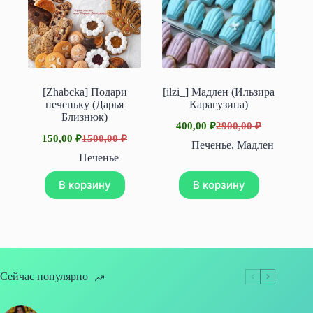
[Zhabcka] Подари
[ilzi_] Мадлен (Ильзира
печеньку (Дарья
Карагузина)
Близнюк)
400,00
₽
2900,00
₽
Первоначальная
Текущая
150,00
₽
1500,00
₽
Первоначальная
Текущая
цена
цена:
Печенье
,
Мадлен
цена
цена:
составляла
400,00 ₽.
Печенье
составляла
150,00 ₽.
2900,00 ₽.
1500,00 ₽.
В корзину
В корзину
Сейчас популярно