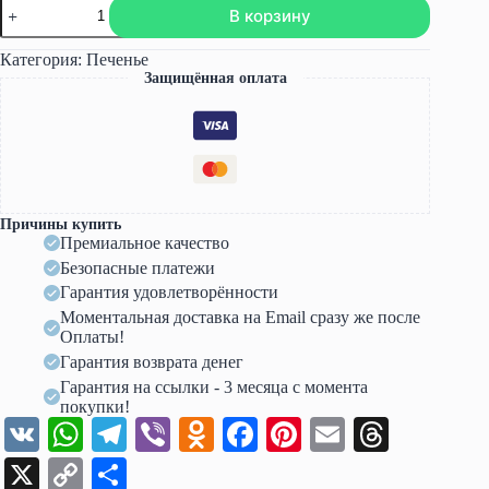
Количество
В корзину
товара
Сборник
Орешки
Категория:
Печенье
(Narudskaya_stasi)
Защищённая оплата
Причины купить
Премиальное качество
Безопасные платежи
Гарантия удовлетворённости
Моментальная доставка на Email сразу же после
Оплаты!
Гарантия возврата денег
Гарантия на ссылки - 3 месяца с момента
покупки!
V
W
Te
Vi
O
Fa
Pi
E
T
K
ha
le
be
dn
ce
nt
m
hr
X
C
О