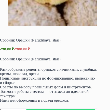
Сборник Орешки (Narudskaya_stasi)
290,00
₽
2900,00
₽
Первоначальная
Текущая
цена
цена:
Сборник Орешки (Narudskaya_stasi)
составляла
290,00 ₽.
2900,00 ₽.
Разнообразные рецепты орешков с начинками: сгущёнка,
кремы, шоколад, орехи.
Пошаговые инструкции по формированию, выпеканию
и сборке.
Советы по выбору правильных форм и инструментов.
Тонкости работы с тестом — от замеса до идеальной
текстуры.
Идеи для оформления и подачи орешков.