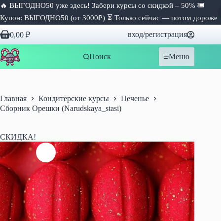
🔥 ВЫГОДНО50 уже здесь! Забери курсы со скидкой – 50% 🎟
Купон: ВЫГОДНО50 (от 3000₽) ⏳ Только сейчас — потом дороже
Перейти
вход/регистрация
0,00
₽
к
Корзина
сути
Поиск
Меню
Главная
Кондитерские курсы
Печенье
Сборник Орешки (Narudskaya_stasi)
СКИДКА!