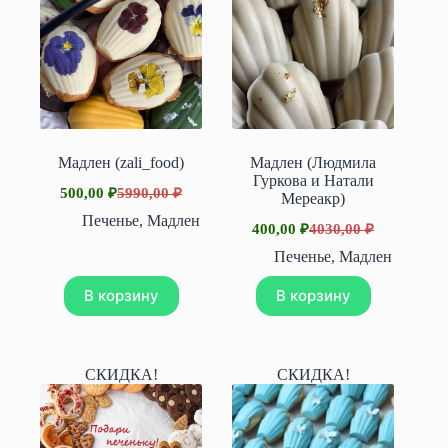
Мадлен (zali_food)
Мадлен (Людмила
Гуркова и Натали
500,00
₽
5990,00
₽
Мереакр)
Первоначальная
Текущая
цена
цена:
Печенье
,
Мадлен
400,00
₽
4030,00
₽
составляла
Первоначальная
Текущая
500,00 ₽.
цена
цена:
5990,00 ₽.
Печенье
,
Мадлен
составляла
400,00 ₽.
4030,00 ₽.
В корзину
В корзину
СКИДКА!
СКИДКА!