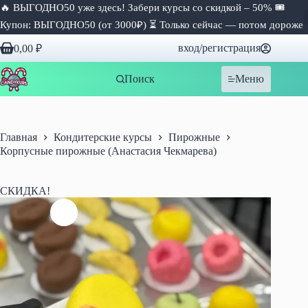
🔥 ВЫГОДНО50 уже здесь! Забери курсы со скидкой – 50% 🎟
Купон: ВЫГОДНО50 (от 3000₽) ⏳ Только сейчас — потом дороже
Перейти
вход/регистрация
0,00
₽
к
Корзина
сути
Поиск
Меню
Главная
Кондитерские курсы
Пирожные
Корпусные пирожные (Анастасия Чекмарева)
СКИДКА!