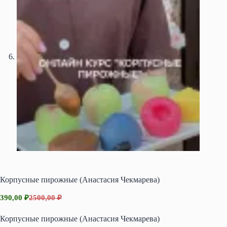
Корпусные пирожные (Анастасия Чекмарева)
390,00
₽
2500,00
₽
Первоначальная
Текущая
цена
цена:
Корпусные пирожные (Анастасия Чекмарева)
составляла
390,00 ₽.