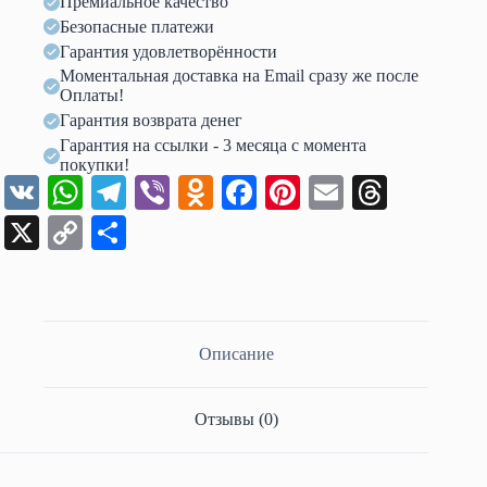
Премиальное качество
Безопасные платежи
Гарантия удовлетворённости
Моментальная доставка на Email сразу же после
Оплаты!
Гарантия возврата денег
Гарантия на ссылки - 3 месяца с момента
покупки!
V
W
Te
Vi
O
Fa
Pi
E
T
K
ha
le
be
dn
ce
nt
m
hr
X
C
О
ts
gr
r
ok
bo
er
ail
ea
op
тп
A
a
la
ok
es
ds
y
ра
pp
m
ss
t
Li
ви
Описание
ni
nk
ть
ki
Отзывы (0)