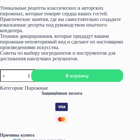
2500,00 ₽.
Уникальные рецепты классических и авторских
пирожных, которые покорят сердца ваших гостей.
Практические занятия, где вы самостоятельно создадите
изысканные десерты под руководством опытного
кондитера.
Техники декорирования, которые придадут вашим
пирожным неповторимый вид и сделают их настоящими
произведениями искусства.
Советы по выбору ингредиентов и инструментов для
достижения наилучших результатов.
Количество
В корзину
товара
Корпусные
пирожные
Категория:
Пирожные
(Анастасия
Защищённая оплата
Чекмарева)
Причины купить