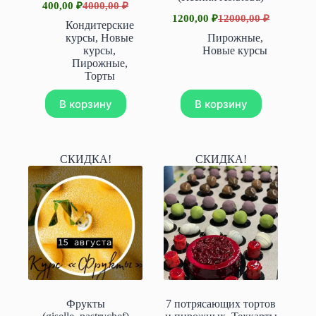
400,00
₽
4000,00
₽
Первоначальная
Текущая
1200,00
₽
12000,00
₽
цена
цена:
Первоначальная
Текущая
Кондитерские
составляла
цена
цена:
400,00 ₽.
курсы
,
Новые
Пирожные
,
составляла
4000,00 ₽.
1200,00 ₽.
курсы
,
Новые курсы
12000,00 ₽.
Пирожные
,
Торты
В корзину
В корзину
СКИДКА!
СКИДКА!
Фрукты
7 потрясающих тортов