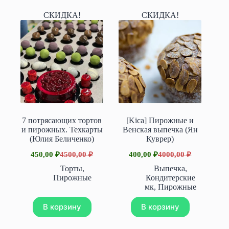
СКИДКА!
СКИДКА!
7 потрясающих тортов
[Kica] Пирожные и
и пирожных. Техкарты
Венская выпечка (Ян
(Юлия Беличенко)
Куврер)
450,00
₽
4500,00
₽
400,00
₽
4000,00
₽
Первоначальная
Текущая
Первоначальная
Текущая
цена
цена:
цена
цена:
Торты
,
Выпечка
,
составляла
составляла
450,00 ₽.
400,00 ₽.
Пирожные
Кондитерские
4500,00 ₽.
4000,00 ₽.
мк
,
Пирожные
В корзину
В корзину