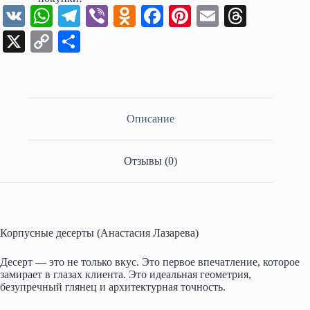
V
W
Te
Vi
O
Fa
Pi
E
T
K
ha
le
be
dn
ce
nt
m
hr
X
C
О
ts
gr
r
ok
bo
er
ail
ea
op
тп
A
a
la
ok
es
ds
y
ра
pp
m
ss
t
Li
ви
Описание
ni
nk
ть
ki
Отзывы (0)
Корпусные десерты (Анастасия Лазарева)
Десерт — это не только вкус. Это первое впечатление, которое
замирает в глазах клиента. Это идеальная геометрия,
безупречный глянец и архитектурная точность.