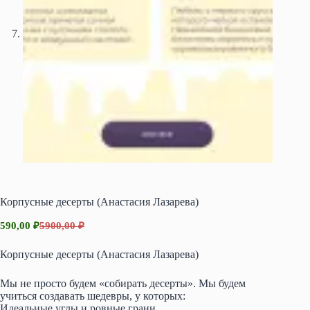
Корпусные десерты (Анастасия Лазарева)
590,00
₽
5900,00
₽
Первоначальная
Текущая
цена
цена:
Корпусные десерты (Анастасия Лазарева)
составляла
590,00 ₽.
5900,00 ₽.
Мы не просто будем «собирать десерты». Мы будем
учиться создавать шедевры, у которых:
Идеальные углы и ровные грани.