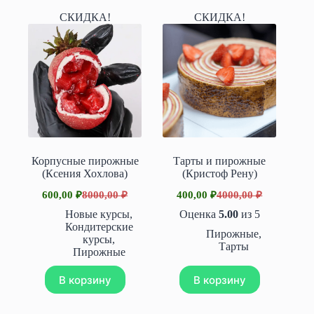
СКИДКА!
СКИДКА!
Корпусные пирожные
Тарты и пирожные
(Ксения Хохлова)
(Кристоф Рену)
600,00
₽
8000,00
₽
400,00
₽
4000,00
₽
Первоначальная
Текущая
Первоначальная
Текущая
цена
цена:
цена
цена:
Новые курсы
,
Оценка
5.00
из 5
составляла
составляла
600,00 ₽.
400,00 ₽.
Кондитерские
Пирожные
,
8000,00 ₽.
4000,00 ₽.
курсы
,
Тарты
Пирожные
В корзину
В корзину