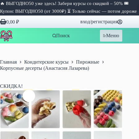
🔥 ВЫГОДНО50 уже здесь! Забери курсы со скидкой – 50% 🎟
Купон: ВЫГОДНО50 (от 3000₽) ⏳ Только сейчас — потом дороже
Перейти
вход/регистрация
0,00
₽
к
Корзина
сути
Поиск
Меню
Главная
Кондитерские курсы
Пирожные
Корпусные десерты (Анастасия Лазарева)
СКИДКА!