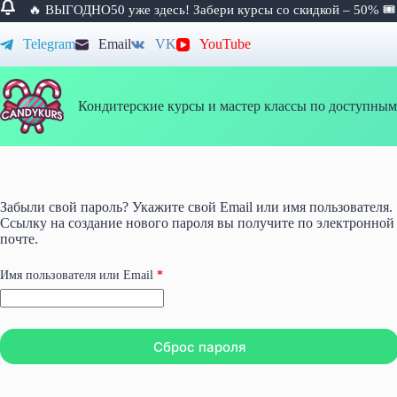
🔥 ВЫГОДНО50 уже здесь! Забери курсы со скидкой – 50% 
Перейти
Telegram
Email
VK
YouTube
к
сути
Кондитерские курсы и мастер классы по доступным
Забыли свой пароль? Укажите свой Email или имя пользователя.
Ссылку на создание нового пароля вы получите по электронной
почте.
Обязательно
Имя пользователя или Email
*
Сброс пароля