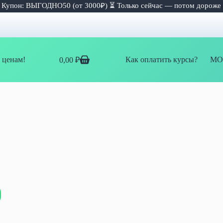
 Купон: ВЫГОДНО50 (от 3000₽) ⏳ Только сейчас — потом дороже
 ценам!
Как оплатить курсы?
МО
0,00
₽
Корзина